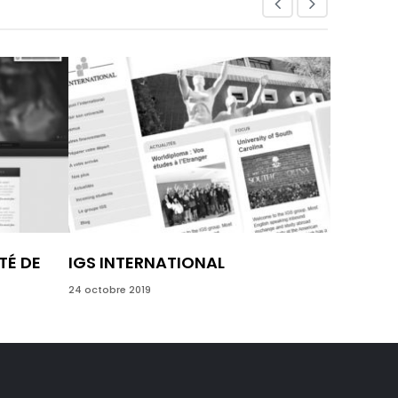
TÉ DE
IGS INTERNATIONAL
IMSI F
24 octobre 2019
24 octobre 