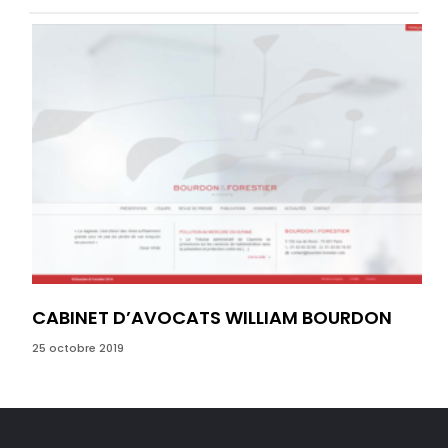
CABINET D’AVOCATS WILLIAM BOURDON
MC
OR
25 octobre 2019
24 o