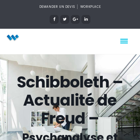
DEMANDER UN DEVIS
WORKPLACE
Schibboleth –
Actualité de
Freud –
Psychanalyse et